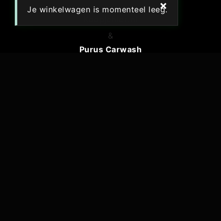
×
Je winkelwagen is momenteel leeg.
Koopjehier.nl
&
Purus Carwash
maken deel uit van
VERENIGDEWEBSHOPS.NL
Ingeschreven adres: de Jister 21, 8754 GM Makkum
Bezoekadres (alleen op afspraak): Wagenmakersstraat 6-019,
8601 VA Sneek
KvK: 80396240
BTW: NL003442313B86
Tel: +31(0)6 1111 5606
mail@verenigdewebshops.nl
ALGEMENE VOORWAARDEN
PRIVACY POLICY
RETOUR & TERUGBETALING
VERZENDING & LEVERING